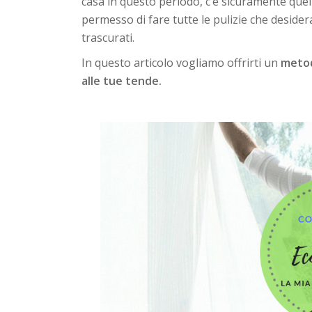
casa in questo periodo, c’è sicuramente quell
permesso di fare tutte le pulizie che deside
trascurati.
In questo articolo vogliamo offrirti un
metod
alle tue tende.