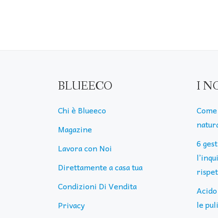
BLUEECO
I N
Chi è Blueeco
Come 
natura
Magazine
6 ges
Lavora con Noi
l’inq
Direttamente a casa tua
rispe
Condizioni Di Vendita
Acido
le pu
Privacy