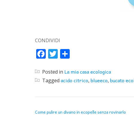
CONDIVIDI
Facebook
Twitter
Condividi
La mia casa ecologica
Posted in
acido citrico
blueeco
bucato eco
Tagged
,
,
NAVIGAZIONE ARTICOLI
Come pulire un divano in ecopelle senza rovinarlo