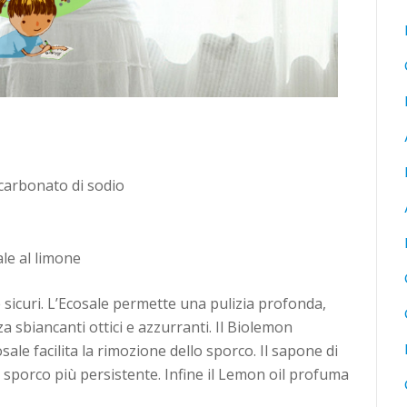
icarbonato di sodio
le al limone
e sicuri. L’Ecosale permette una pulizia profonda,
za sbiancanti ottici e azzurranti. Il Biolemon
le facilita la rimozione dello sporco. Il sapone di
o sporco più persistente. Infine il Lemon oil profuma