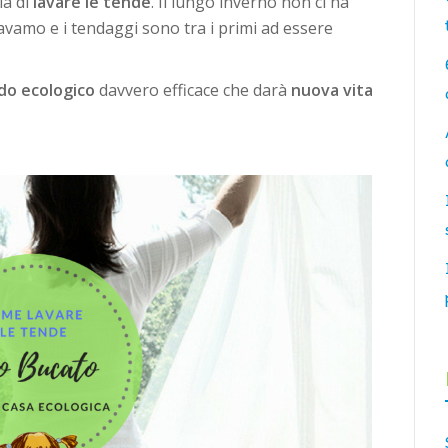
a di
lavare le tende
. Il lungo inverno non ci ha
ravamo e i tendaggi sono tra i primi ad essere
o ecologico
davvero efficace che darà
nuova vita