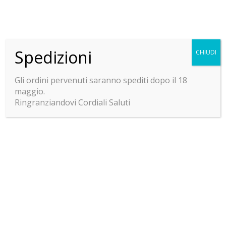
Spedizioni
CHIUDI
ENTRA NEL NOSTRO TEAM
Gli ordini pervenuti saranno spediti dopo il 18
maggio.
Ringranziandovi Cordiali Saluti
HEADER BUTTON LABEL:LAVORA CO
LAVORA CON NOI