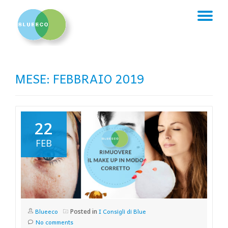
TO
Skip
to
NA
content
MESE:
FEBBRAIO 2019
22
FEB
Blueeco
I Consigli di Blue
Posted in
No comments