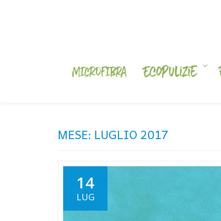
Skip
to
content
MESE:
LUGLIO 2017
14
LUG