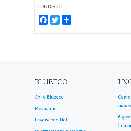
CONDIVIDI
Facebook
Twitter
Condividi
BLUEECO
I N
Chi è Blueeco
Come 
natura
Magazine
6 ges
Lavora con Noi
l’inq
Direttamente a casa tua