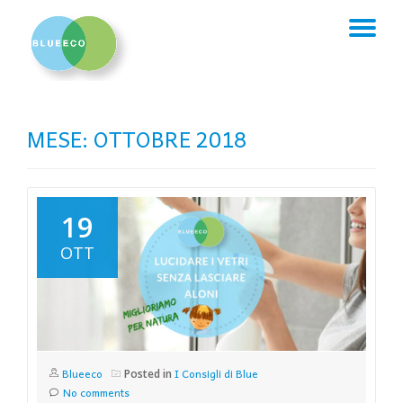
TO
Skip
to
NA
content
MESE:
OTTOBRE 2018
19
OTT
Blueeco
I Consigli di Blue
Posted in
No comments