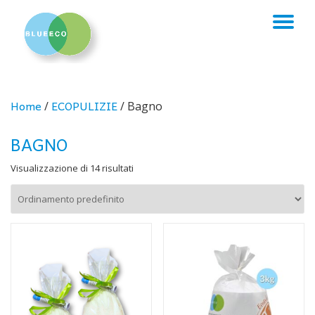
TO
Skip
to
NA
content
Home
ECOPULIZIE
/
/ Bagno
BAGNO
Visualizzazione di 14 risultati