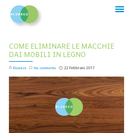
TO
Skip
to
NA
content
COME ELIMINARE LE MACCHIE
DAI MOBILI IN LEGNO
Blueeco
No comments
22 Febbraio 2017