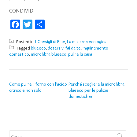
CONDIVIDI
Facebook
Twitter
Condividi
I Consigli di Blue
La mia casa ecologica
Posted in
,
blueeco
detersivi fai da te
inquinamento
Tagged
,
,
domestico
microfibra blueeco
pulire la casa
,
,
NAVIGAZIONE ARTICOLI
Come pulire il forno con l’acido
Perché scegliere la microfibra
citrico e non solo
Blueeco per le pulizie
domestiche?