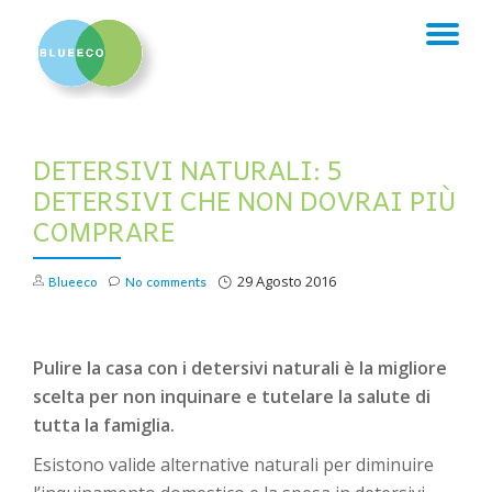
TO
Skip
to
NA
content
DETERSIVI NATURALI: 5
DETERSIVI CHE NON DOVRAI PIÙ
COMPRARE
Blueeco
No comments
29 Agosto 2016
Pulire la casa con i detersivi naturali è la migliore
scelta per non inquinare e tutelare la salute di
tutta la famiglia.
Esistono valide alternative naturali per diminuire