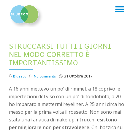
TO
Skip
to
NA
content
STRUCCARSI TUTTI I GIORNI
NEL MODO CORRETTO È
IMPORTANTISSIMO
Blueeco
No comments
31 Ottobre 2017
A 16 anni mettevo un po’ di rimmel, a 18 coprivo le
imperfezioni del viso con un po’ di fondotinta, a 20
ho imparato a mettermi l’eyeliner. A 25 anni circa ho
messo per la prima volta il rossetto. Non sono mai
stata una fanatica di make up,
i trucchi esistono
per migliorare non per stravolgere
. Chi bazzica su