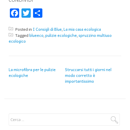
Facebook
Twitter
Condividi
I Consigli di Blue
La mia casa ecologica
Posted in
,
blueeco
pulizie ecologiche
spruzzino multiuso
Tagged
,
,
ecologico
NAVIGAZIONE ARTICOLI
La microfibra per le pulizie
Struccarsi tutti i giorni nel
ecologiche
modo corretto è
importantissimo