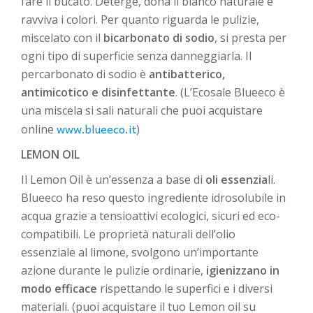
fare il bucato. Deterge, dona il bianco naturale e
ravviva i colori. Per quanto riguarda le pulizie,
miscelato con il
bicarbonato di sodio
, si presta per
ogni tipo di superficie senza danneggiarla. Il
percarbonato di sodio è
antibatterico,
antimicotico e disinfettante
. (L’Ecosale Blueeco è
una miscela si sali naturali che puoi acquistare
www.blueeco.it
online
)
LEMON OIL
Il Lemon Oil è un’essenza a base di
oli essenzia
li.
Blueeco ha reso questo ingrediente idrosolubile in
acqua grazie a tensioattivi ecologici, sicuri ed eco-
compatibili. Le proprietà naturali dell’olio
essenziale al limone, svolgono un’importante
azione durante le pulizie ordinarie,
igienizzano in
modo efficace
rispettando le superfici e i diversi
materiali. (puoi acquistare il tuo Lemon oil su