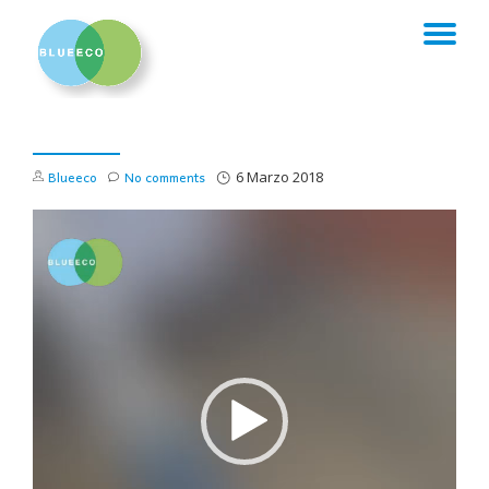
TO
Skip
to
NA
content
Blueeco
No comments
6 Marzo 2018
Video
Player