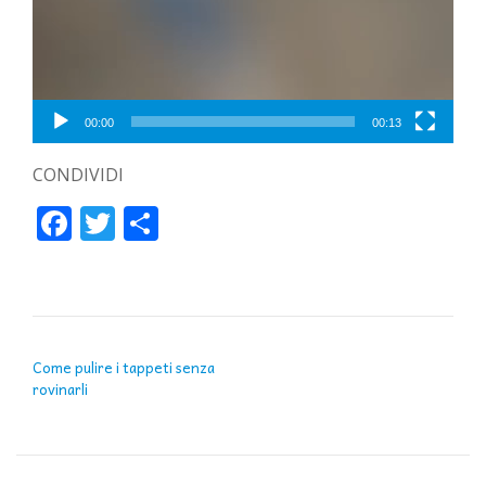
00:00
00:13
CONDIVIDI
Facebook
Twitter
Condividi
NAVIGAZIONE ARTICOLI
Come pulire i tappeti senza
rovinarli