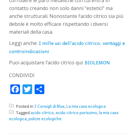
corrodere le parti metalliche con cui entra in
contatto creando non solo danni “estetici” ma
anche strutturali. Nonostante l’acido citrico sia più
debole è molto efficace rispettando i diversi
materiali della casa.
I mille usi dell’acido citrico, vantaggi e
Leggi anche:
controindicazioni
BIOLEMON
Puoi acquistare l’acido citrico qui:
CONDIVIDI
Facebook
Twitter
Condividi
I Consigli di Blue
La mia casa ecologica
Posted in
,
acido citrico
acido citrico purissimo
la mia casa
Tagged
,
,
ecologica
pulizie ecologiche
,