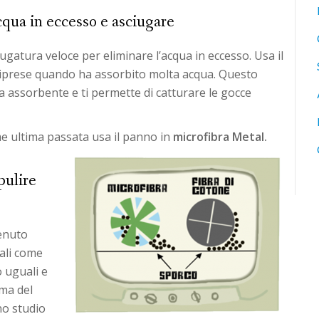
cqua in eccesso e asciugare
ugatura veloce per eliminare l’acqua in eccesso. Usa il
 riprese quando ha assorbito molta acqua. Questo
a assorbente e ti permette di catturare le gocce
ome ultima passata usa il panno in
microfibra Metal.
pulire
tenuto
iali come
o uguali e
ma del
no studio