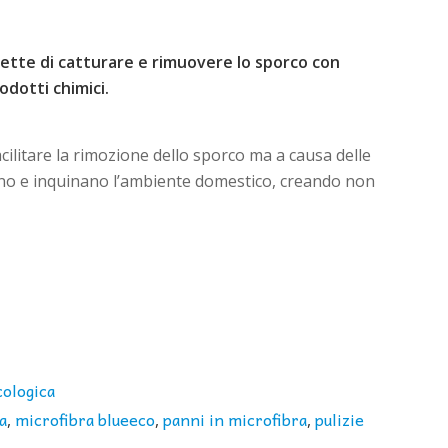
ette di catturare e rimuovere lo sporco con
rodotti chimici.
acilitare la rimozione dello sporco ma a causa delle
o e inquinano l’ambiente domestico, creando non
cologica
a
microfibra blueeco
panni in microfibra
pulizie
,
,
,