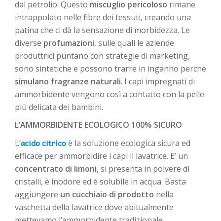
dal petrolio. Questo
miscuglio pericoloso
rimane
intrappolato nelle fibre dei tessuti, creando una
patina che ci dà la sensazione di morbidezza. Le
diverse
profumazioni
, sulle quali le aziende
produttrici puntano con strategie di marketing,
sono sintetiche e possono trarre in inganno perchè
simulano fragranze naturali
. I capi impregnati di
ammorbidente vengono così a contatto con la pelle
più delicata dei bambini.
L’AMMORBIDENTE ECOLOGICO 100% SICURO
acido citrico
L’
è la soluzione ecologica sicura ed
efficace per ammorbidire i capi il lavatrice. E’ un
concentrato di limoni
, si presenta in polvere di
cristalli, è inodore ed è solubile in acqua. Basta
aggiungere
un cucchiaio di prodotto
nella
vaschetta della lavatrice dove abitualmente
mettevamo l’ammorbidente tradizionale.