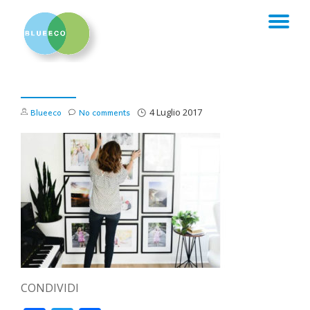
TO
Skip
to
NA
content
Blueeco
No comments
4 Luglio 2017
CONDIVIDI