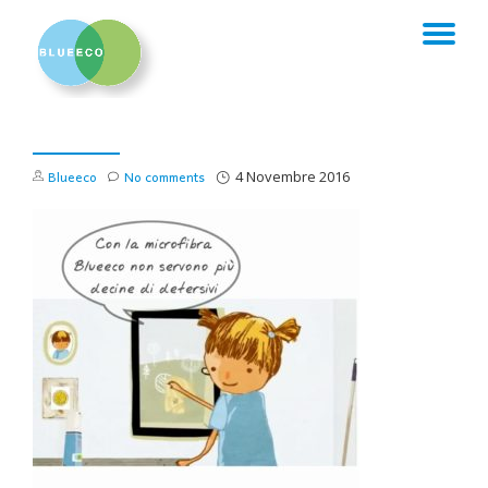
TO
Skip
to
NA
content
Blueeco
No comments
4 Novembre 2016