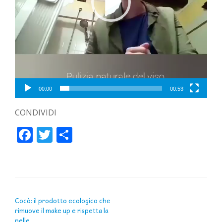
00:00
00:53
CONDIVIDI
Facebook
Twitter
Condividi
NAVIGAZIONE ARTICOLI
Cocò: il prodotto ecologico che
rimuove il make up e rispetta la
pelle