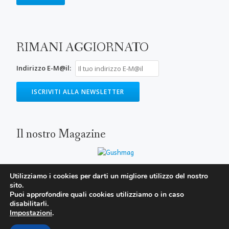
RIMANI AGGIORNATO
Indirizzo E-M@il:
Il nostro Magazine
Utilizziamo i cookies per darti un migliore utilizzo del nostro
sito.
SECONDARY
Puoi approfondire quali cookies utilizziamo o in caso
MENU
disabilitarli.
Impostazioni
.
Parallax One
WordPress
powered by