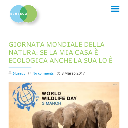
TO
Skip
to
NA
content
GIORNATA MONDIALE DELLA
NATURA: SE LA MIA CASA È
ECOLOGICA ANCHE LA SUA LO È
Blueeco
No comments
3 Marzo 2017