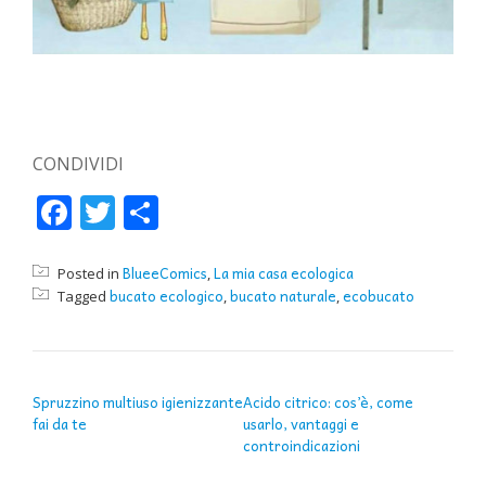
CONDIVIDI
Facebook
Twitter
Condividi
BlueeComics
La mia casa ecologica
Posted in
,
bucato ecologico
bucato naturale
ecobucato
Tagged
,
,
NAVIGAZIONE ARTICOLI
Spruzzino multiuso igienizzante
Acido citrico: cos’è, come
fai da te
usarlo, vantaggi e
controindicazioni