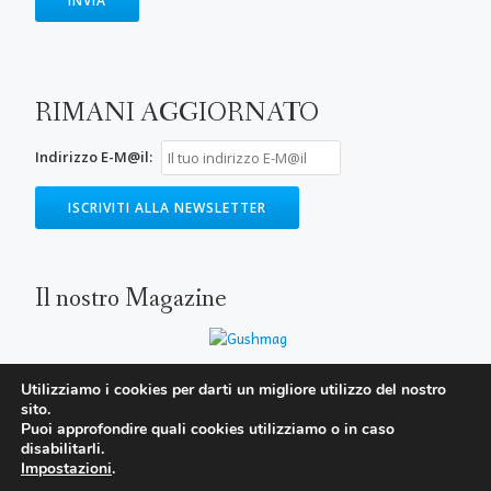
RIMANI AGGIORNATO
Indirizzo E-M@il:
Il nostro Magazine
Utilizziamo i cookies per darti un migliore utilizzo del nostro
sito.
SECONDARY
Puoi approfondire quali cookies utilizziamo o in caso
MENU
disabilitarli.
Impostazioni
.
Parallax One
WordPress
powered by