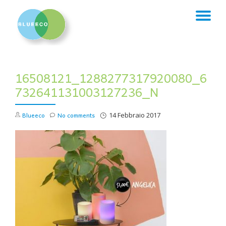
TO
Skip
to
NA
content
16508121_1288277317920080_6
732641131003127236_N
Blueeco
No comments
14 Febbraio 2017