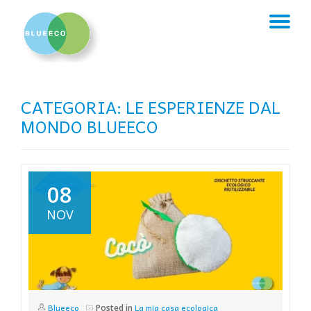
TO
Skip
to
NA
content
CATEGORIA:
LE ESPERIENZE DAL
MONDO BLUEECO
08
NOV
Blueeco
La mia casa ecologica
Posted in