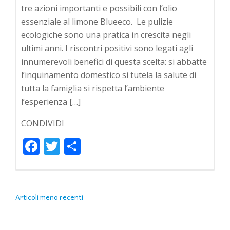
tre azioni importanti e possibili con l’olio
essenziale al limone Blueeco. Le pulizie
ecologiche sono una pratica in crescita negli
ultimi anni. I riscontri positivi sono legati agli
innumerevoli benefici di questa scelta: si abbatte
l’inquinamento domestico si tutela la salute di
tutta la famiglia si rispetta l’ambiente
l’esperienza […]
CONDIVIDI
Facebook
Twitter
Condividi
NAVIGAZIONE
Articoli meno recenti
ARTICOLI