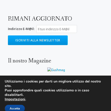
RIMANI AGGIORNATO
Indirizzo E-M@il:
Il nostro Magazine
Utilizziamo i cookies per darti un migliore utilizzo del nostro
sito.
SECONDARY
Puoi approfondire quali cookies utilizziamo o in caso
MENU
disabilitarli.
Impostazioni
.
Parallax One
WordPress
powered by
Accetta