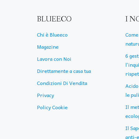
BLUEECO
I N
Chi è Blueeco
Come 
natura
Magazine
6 ges
Lavora con Noi
l’inq
Direttamente a casa tua
rispe
Condizioni Di Vendita
Acido
le pu
Privacy
Il me
Policy Cookie
ecolog
Il Sap
anti-e