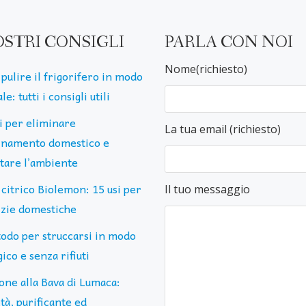
OSTRI CONSIGLI
PARLA CON NOI
Nome(richiesto)
pulire il frigorifero in modo
le: tutti i consigli utili
ti per eliminare
La tua email (richiesto)
uinamento domestico e
ttare l’ambiente
 citrico Biolemon: 15 usi per
Il tuo messaggio
lizie domestiche
todo per struccarsi in modo
ico e senza rifiuti
one alla Bava di Lumaca:
tà, purificante ed