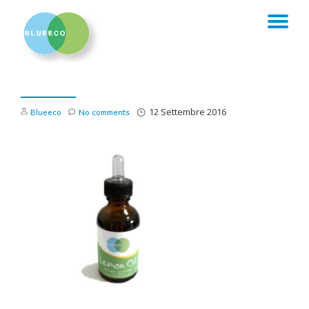
TO
Skip
to
NA
content
Blueeco
No comments
12 Settembre 2016