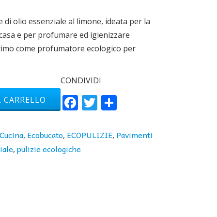
 di olio essenziale al limone, ideata per la
la casa e per profumare ed igienizzare
ttimo come profumatore ecologico per
CONDIVIDI
Facebook
Twitter
Condividi
L CARRELLO
Cucina
Ecobucato
ECOPULIZIE
Pavimenti
,
,
,
iale
pulizie ecologiche
,