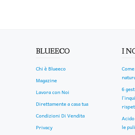
BLUEECO
I N
Chi è Blueeco
Come 
natura
Magazine
6 ges
Lavora con Noi
l’inq
Direttamente a casa tua
rispe
Condizioni Di Vendita
Acido
le pu
Privacy