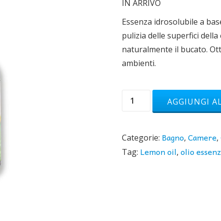
IN ARRIVO
Essenza idrosolubile a base
pulizia delle superfici del
naturalmente il bucato. O
ambienti.
Lemon
AGGIUNGI A
Oil,
essenza
Bagno
Camere
idrosolubile
Categorie:
,
,
Lemon oil
olio essenz
a
Tag:
,
base
di
olio
essenziale
al