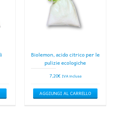
i
Biolemon, acido citrico per le
pulizie ecologiche
7,20
€
IVA inclusa
O
AGGIUNGI AL CARRELLO