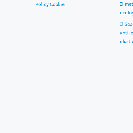
Il me
Policy Cookie
ecolog
Il Sap
anti-e
elasti
SECONDARY
MENU