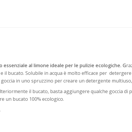
limone
quantità
o essenziale al limone ideale per le pulizie ecologiche. G
ra
 e il bucato. Solubile in acqua è molto efficace per detergere
occia in uno spruzzino per creare un detergente multiuso, e 
lteriormente il bucato, basta aggiungere qualche goccia di 
ere un bucato 100% ecologico.
.