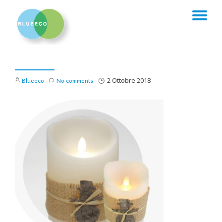
TO
Skip
to
NA
content
Blueeco
No comments
2 Ottobre 2018