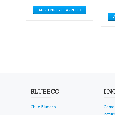
AGGIUNGI AL CARRELLO
BLUEECO
I N
Chi è Blueeco
Come 
natura