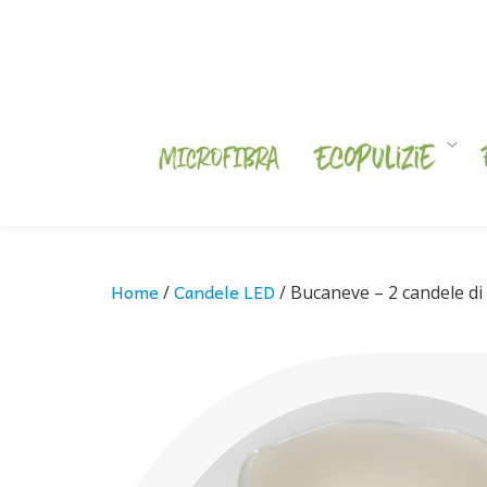
Skip
to
content
Home
Candele LED
/
/ Bucaneve – 2 candele di