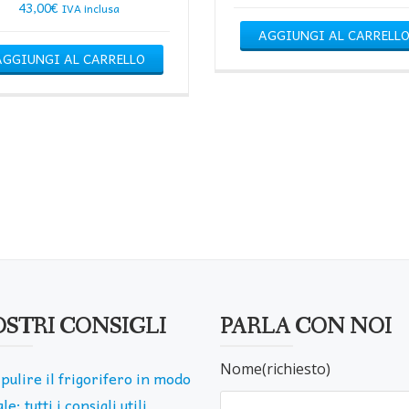
43,00
€
IVA inclusa
AGGIUNGI AL CARRELL
AGGIUNGI AL CARRELLO
OSTRI CONSIGLI
PARLA CON NOI
Nome(richiesto)
pulire il frigorifero in modo
le: tutti i consigli utili