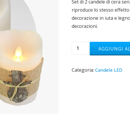
Set di 2 candele di cera se
riproduce lo stesso effetto 
decorazione in iuta e legn
decorazioni.
Bucaneve
AGGIUNGI A
-
2
Candele LED
candele
Categoria:
di
cera
senza
fiamma
quantità