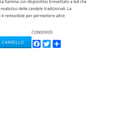
nza fiamma con dispositivo brevettato a led che
realistico delle candele tradizionali. La
o è removibile per permettere altre
CONDIVIDI
Facebook
Twitter
Condividi
L CARRELLO