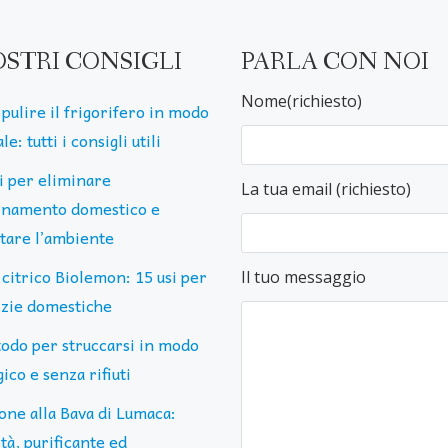
OSTRI CONSIGLI
PARLA CON NOI
Nome(richiesto)
pulire il frigorifero in modo
le: tutti i consigli utili
ti per eliminare
La tua email (richiesto)
uinamento domestico e
ttare l’ambiente
 citrico Biolemon: 15 usi per
Il tuo messaggio
lizie domestiche
todo per struccarsi in modo
ico e senza rifiuti
one alla Bava di Lumaca:
tà, purificante ed