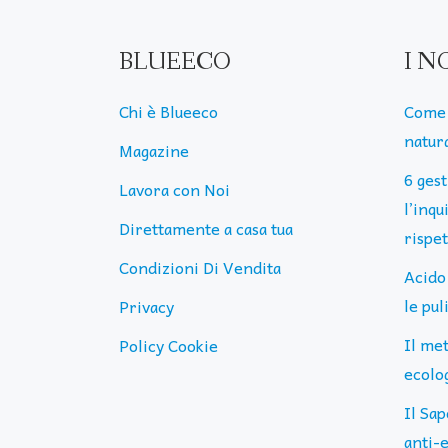
BLUEECO
I N
Chi è Blueeco
Come 
natura
Magazine
6 ges
Lavora con Noi
l’inq
Direttamente a casa tua
rispe
Condizioni Di Vendita
Acido
le pu
Privacy
Il me
Policy Cookie
ecolog
Il Sap
anti-e