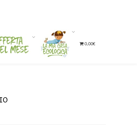
0,00€
IO