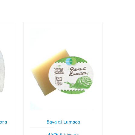
ibra
Bava di Lumaca
4,90
€
IVA inclusa