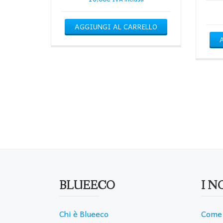
AGGIUNGI AL CARRELLO
BLUEECO
I N
Chi è Blueeco
Come 