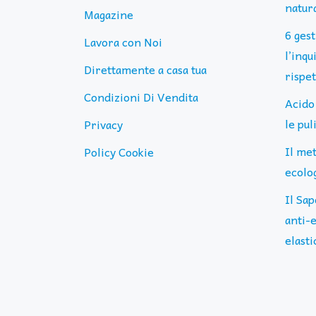
natura
Magazine
6 ges
Lavora con Noi
l’inq
Direttamente a casa tua
rispe
Condizioni Di Vendita
Acido
le pu
Privacy
Il me
Policy Cookie
ecolog
Il Sap
anti-e
elasti