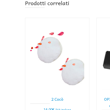
Prodotti correlati
2 Cocò
OP
16,00
€
IVA inclusa