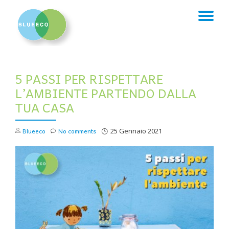
TO
Skip
to
NA
content
5 PASSI PER RISPETTARE
L’AMBIENTE PARTENDO DALLA
TUA CASA
Blueeco
No comments
25 Gennaio 2021