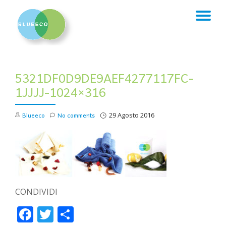
TO
Skip
to
NA
content
5321DF0D9DE9AEF4277117FC-
1JJJJ-1024×316
Blueeco
No comments
29 Agosto 2016
CONDIVIDI
Facebook
Twitter
Condividi