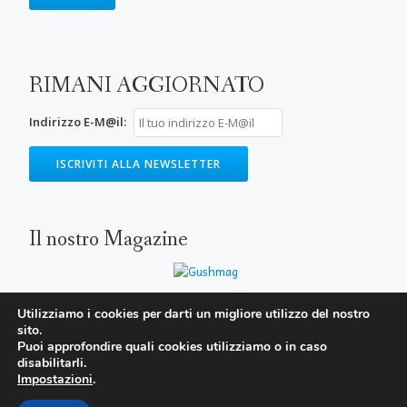
RIMANI AGGIORNATO
Indirizzo E-M@il:
Il nostro Magazine
Utilizziamo i cookies per darti un migliore utilizzo del nostro
sito.
SECONDARY
Puoi approfondire quali cookies utilizziamo o in caso
MENU
disabilitarli.
Impostazioni
.
Parallax One
WordPress
powered by