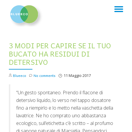
TO
Skip
to
NA
content
3 MODI PER CAPIRE SE IL TUO
BUCATO HA RESIDUI DI
DETERSIVO
Blueeco
No comments
11 Maggio 2017
“Un gesto spontaneo. Prendo il flacone di
detersivo liquido, lo verso nel tappo dosatore
fino a riempirlo e lo metto nella vaschetta della
lavatrice. Ne ho comprato uno abbastanza
ecologico, sull’etichetta c’è scritto – al profumo
di sapone naturale di Marsiglia. Pensandoci