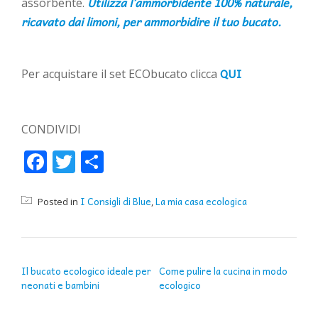
Utilizza l’ammorbidente 100% naturale,
assorbente.
ricavato dai limoni, per ammorbidire il tuo bucato.
QUI
Per acquistare il set ECObucato clicca
CONDIVIDI
Facebook
Twitter
Condividi
I Consigli di Blue
La mia casa ecologica
Posted in
,
NAVIGAZIONE ARTICOLI
Il bucato ecologico ideale per
Come pulire la cucina in modo
neonati e bambini
ecologico