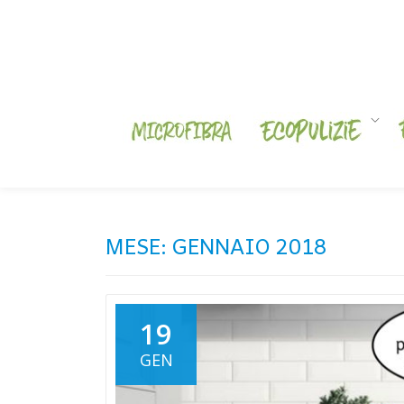
Skip
to
content
MESE:
GENNAIO 2018
19
GEN