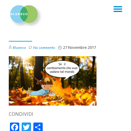
TO
Skip
to
NA
content
Blueeco
No comments
27 Novembre 2017
CONDIVIDI
Facebook
Twitter
Condividi