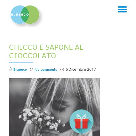
TO
Skip
to
NA
content
CHICCO E SAPONE AL
CIOCCOLATO
Blueeco
No comments
6 Dicembre 2017