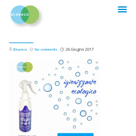
TO
Skip
to
NA
content
Blueeco
No comments
26 Giugno 2017