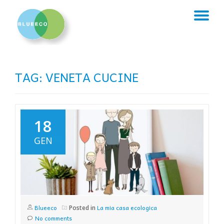
TO
Skip
to
NA
content
TAG:
VENETA CUCINE
18
GEN
Blueeco
La mia casa ecologica
Posted in
No comments