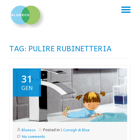
TO
Skip
to
NA
content
TAG:
PULIRE RUBINETTERIA
31
GEN
Blueeco
I Consigli di Blue
Posted in
No comments