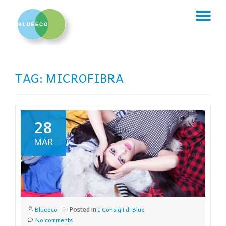
TO
Skip
to
NA
content
TAG:
MICROFIBRA
28
MAR
Blueeco
I Consigli di Blue
Posted in
No comments