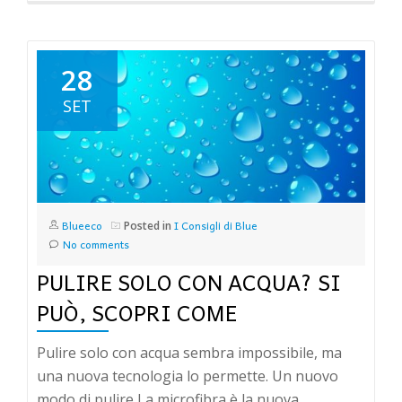
28
SET
Blueeco
I Consigli di Blue
Posted in
No comments
PULIRE SOLO CON ACQUA? SI
PUÒ, SCOPRI COME
Pulire solo con acqua sembra impossibile, ma
una nuova tecnologia lo permette. Un nuovo
modo di pulire La microfibra è la nuova