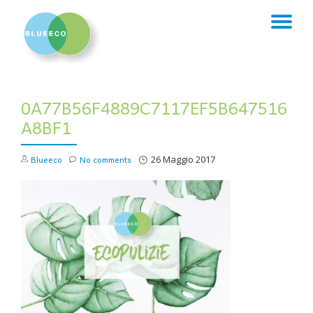
TO
Skip
to
NA
content
0A77B56F4889C7117EF5B647516
A8BF1
Blueeco
No comments
26 Maggio 2017