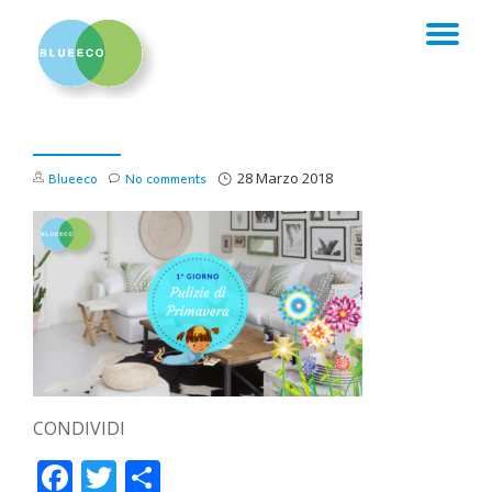
TO
Skip
to
NA
content
Blueeco
No comments
28 Marzo 2018
CONDIVIDI
Facebook
Twitter
Condividi