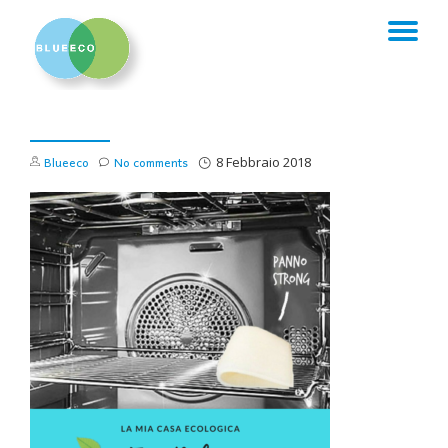
TO
Skip
to
NA
content
Blueeco
No comments
8 Febbraio 2018