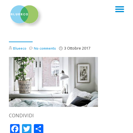
TO
Skip
to
NA
content
Blueeco
No comments
3 Ottobre 2017
CONDIVIDI
Facebook
Twitter
Condividi