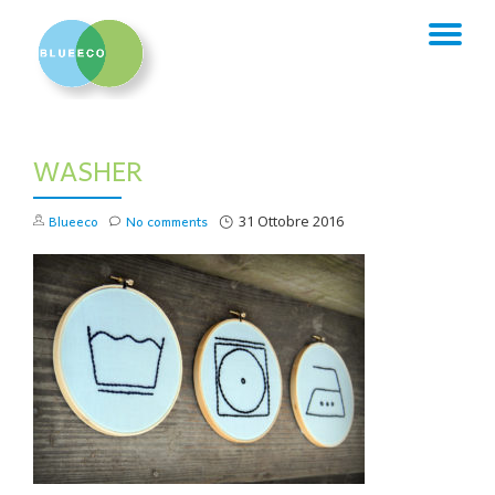
TO
Skip
to
NA
content
WASHER
Blueeco
No comments
31 Ottobre 2016