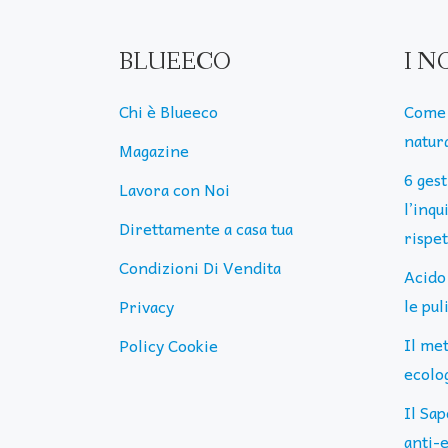
BLUEECO
I N
Chi è Blueeco
Come 
natura
Magazine
6 ges
Lavora con Noi
l’inq
Direttamente a casa tua
rispe
Condizioni Di Vendita
Acido
le pu
Privacy
Il me
Policy Cookie
ecolog
Il Sap
anti-e