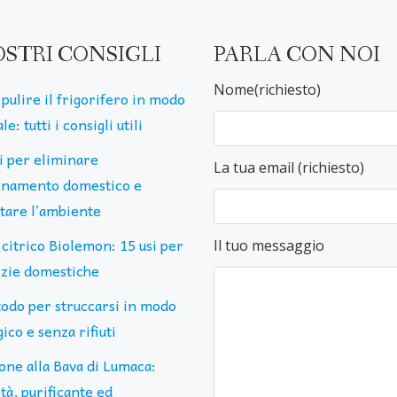
OSTRI CONSIGLI
PARLA CON NOI
Nome(richiesto)
pulire il frigorifero in modo
le: tutti i consigli utili
ti per eliminare
La tua email (richiesto)
uinamento domestico e
ttare l’ambiente
 citrico Biolemon: 15 usi per
Il tuo messaggio
lizie domestiche
todo per struccarsi in modo
ico e senza rifiuti
one alla Bava di Lumaca:
tà, purificante ed