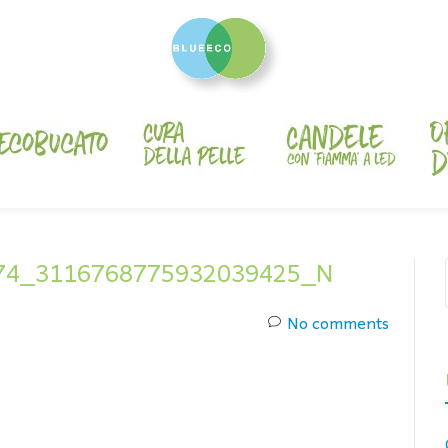
74_3116768775932039425_N
No comments