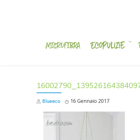
Skip
to
content
16002790_13952616438409
Blueeco
16 Gennaio 2017