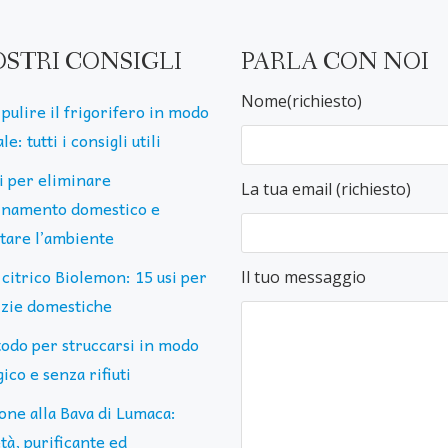
OSTRI CONSIGLI
PARLA CON NOI
Nome(richiesto)
pulire il frigorifero in modo
le: tutti i consigli utili
ti per eliminare
La tua email (richiesto)
uinamento domestico e
ttare l’ambiente
 citrico Biolemon: 15 usi per
Il tuo messaggio
lizie domestiche
todo per struccarsi in modo
ico e senza rifiuti
one alla Bava di Lumaca:
tà, purificante ed