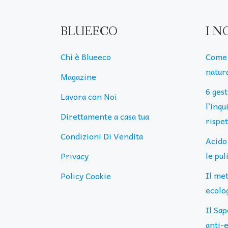
BLUEECO
I N
Chi è Blueeco
Come 
natura
Magazine
6 ges
Lavora con Noi
l’inq
Direttamente a casa tua
rispe
Condizioni Di Vendita
Acido
le pu
Privacy
Il me
Policy Cookie
ecolog
Il Sap
anti-e