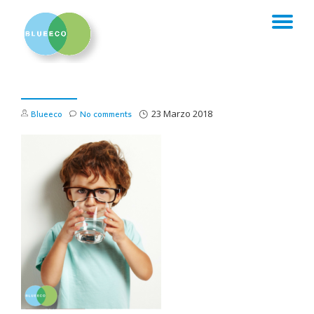
TO
Skip
to
NA
content
Blueeco
No comments
23 Marzo 2018