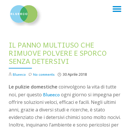
TO
Skip
to
NA
content
IL PANNO MULTIUSO CHE
RIMUOVE POLVERE E SPORCO
SENZA DETERSIVI
Blueeco
No comments
30 Aprile 2018
Le pulizie domestiche
coinvolgono la vita di tutte
Blueeco
noi, per questo
ogni giorno si impegna per
offrire soluzioni veloci, efficaci e facili. Negli ultimi
anni, grazie a diversi studi e ricerche, è stato
evidenziato che i detersivi chimici sono molto nocivi.
Inoltre, inquinano l’ambiente e sono pericolosi per