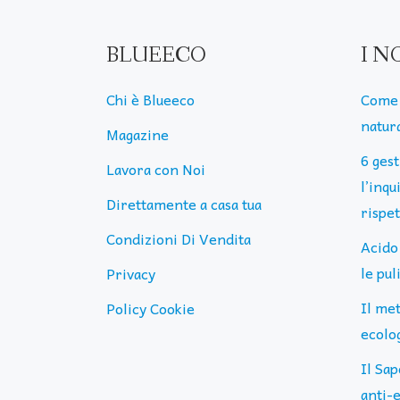
BLUEECO
I N
Chi è Blueeco
Come 
natura
Magazine
6 ges
Lavora con Noi
l’inq
Direttamente a casa tua
rispe
Condizioni Di Vendita
Acido
le pu
Privacy
Il me
Policy Cookie
ecolog
Il Sap
anti-e