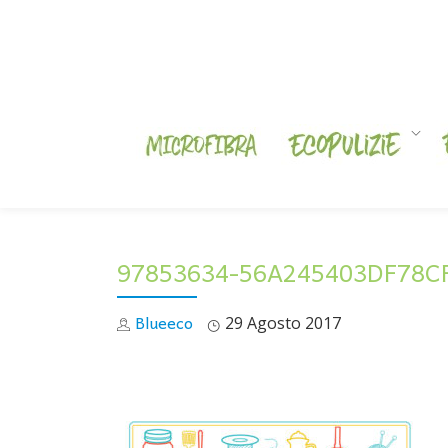
Skip
to
content
97853634-56A245403DF78C
Blueeco
29 Agosto 2017