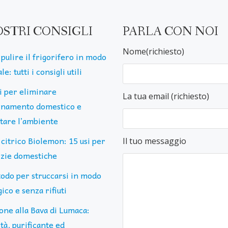
OSTRI CONSIGLI
PARLA CON NOI
Nome(richiesto)
pulire il frigorifero in modo
le: tutti i consigli utili
ti per eliminare
La tua email (richiesto)
uinamento domestico e
ttare l’ambiente
 citrico Biolemon: 15 usi per
Il tuo messaggio
lizie domestiche
todo per struccarsi in modo
ico e senza rifiuti
one alla Bava di Lumaca:
tà, purificante ed