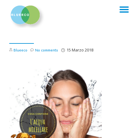
TO
Skip
to
NA
content
Blueeco
No comments
15 Marzo 2018